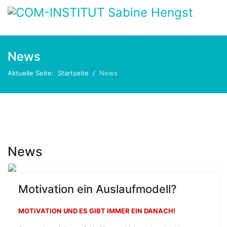
News
Aktuelle Seite:
Startseite
News
News
Motivation ein Auslaufmodell?
MOTIVATION UND ES GIBT IMMER EIN DANACH!