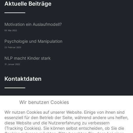
Aktuelle Beiträge
Motivation ein Auslaufmodell?
03. Mai 2022
Psychologie und Manipulation
23. Februar 2022
NLP macht Kinder stark
31. Januar 2022
Kontaktdaten
COM-INSTITUT Sabine Hengst
Wir benutzen Cookies
Mühlweg 13, 01662 Meißen
Wir nutzen Cookies auf unserer Website. Einige von ihnen sind
essenziell für den Betrieb der Seite, während andere uns helfen,
diese Website und die Nutzererfahrung zu verbessern
+49 (0)3521 4070431
(Tracking Cookies). Sie können selbst entscheiden, ob Sie die