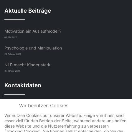
Aktuelle Beiträge
Motivation ein Auslaufmodell?
03. Mai 2022
Psychologie und Manipulation
23. Februar 2022
NLP macht Kinder stark
31. Januar 2022
Kontaktdaten
Wir benutzen Cookies
COM-INSTITUT Sabine Hengst
Wir nutzen Cookies auf unserer Website. Einige von ihnen sind
Mühlweg 13, 01662 Meißen
essenziell für den Betrieb der Seite, während andere uns helfen,
diese Website und die Nutzererfahrung zu verbessern
+49 (0)3521 4070431
(Tracking Cookies). Sie können selbst entscheiden, ob Sie die