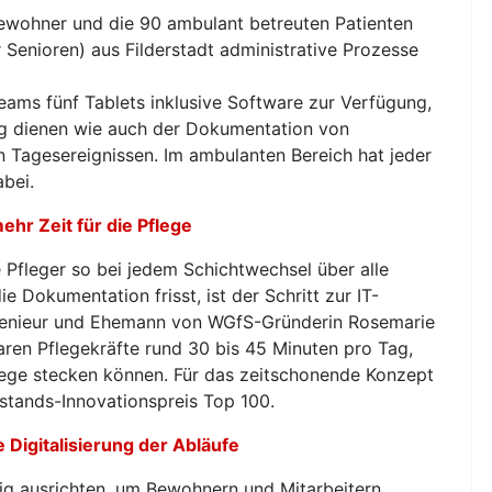
bewohner und die 90 ambulant betreuten Patienten
 Senioren) aus Filderstadt administrative Prozesse
teams fünf Tablets inklusive Software zur Verfügung,
ng dienen wie auch der Dokumentation von
 Tagesereignissen. Im ambulanten Bereich hat jeder
bei.
hr Zeit für die Pflege
 Pfleger so bei jedem Schichtwechsel über alle
ie Dokumentation frisst, ist der Schritt zur IT-
 Ingenieur und Ehemann von WGfS-Gründerin Rosemarie
aren Pflegekräfte rund 30 bis 45 Minuten pro Tag,
flege stecken können. Für das zeitschonende Konzept
lstands-Innovationspreis Top 100.
 Digitalisierung der Abläufe
ig ausrichten, um Bewohnern und Mitarbeitern